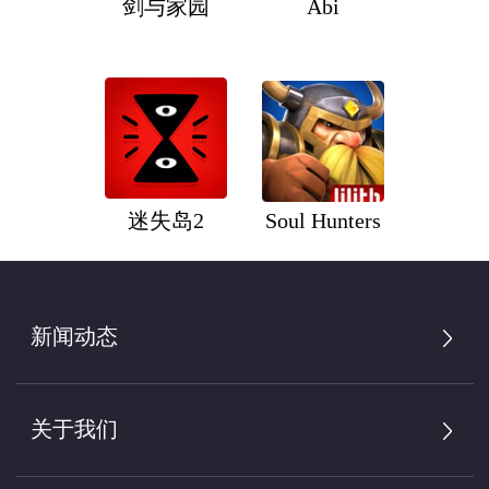
剑与家园
Abi
迷失岛2
Soul Hunters
新闻动态
关于我们